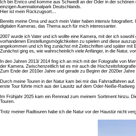
Ich bin Enrico und komme aus Schwedt an der Oder in der schönen u
einzigen Auennationalpark Deutschlands.
Hier ist mein Rückzugsort…
Bereits meine Oma und auch mein Vater haben intensiv fotografiert. I
digitalen Kameras, das Thema auch für mich interessanter.
2007 wurde ich Vater und ich wollte eine Kamera, mit der ich sowoh
vorhandenen Einstellungsmöglichkeiten zu spielen und diese auszupro
angekommen und ich fing zunächst mit Zeitschriften und später 
Zunächst ging es, wie wahrscheinlich viele Anfänger, in die Natur, 
In den Jahren 2013/ 2014 fing ich an mich mit der Fotografie von 
der Kamera. Zwischenzeitlich tat es mir auch die Hochzeitsfotografi
Zum Ende der 2010er Jahre und gerade zu Beginn der 2020er Jahre z
Durch meine Touren in der Natur kam bei mir das Fahrradfahren auf
erste Tour führte mich aus der Lausitz auf dem Oder-Neiße-Radweg 
Im Frühjahr 2025 kam ein Rennrad zum meinem Sortiment hinzu. Die 
Touren.
Trotz meiner Radtouren habe ich die Natur vor der Haustür nicht ver