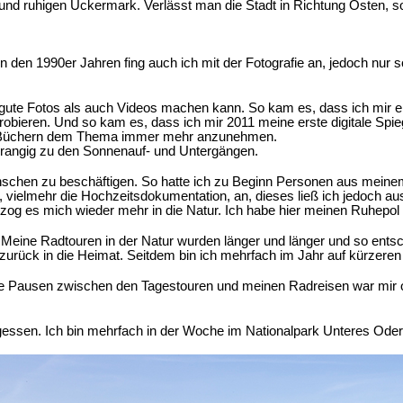
nd ruhigen Uckermark. Verlässt man die Stadt in Richtung Osten, s
n den 1990er Jahren fing auch ich mit der Fotografie an, jedoch nur 
l gute Fotos als auch Videos machen kann. So kam es, dass ich mir e
bieren. Und so kam es, dass ich mir 2011 meine erste digitale Spieg
mit Büchern dem Thema immer mehr anzunehmen.
vorrangig zu den Sonnenauf- und Untergängen.
Menschen zu beschäftigen. So hatte ich zu Beginn Personen aus mein
e, vielmehr die Hochzeitsdokumentation, an, dieses ließ ich jedoch a
og es mich wieder mehr in die Natur. Ich habe hier meinen Ruhepol
. Meine Radtouren in der Natur wurden länger und länger und so ent
zurück in die Heimat. Seitdem bin ich mehrfach im Jahr auf kürzere
Pausen zwischen den Tagestouren und meinen Radreisen war mir oft z
gessen. Ich bin mehrfach in der Woche im Nationalpark Unteres Odert